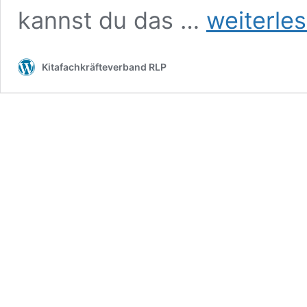
Ich
kannst du das …
weiterle
bin
dabei!
Kitafachkräfteverband RLP