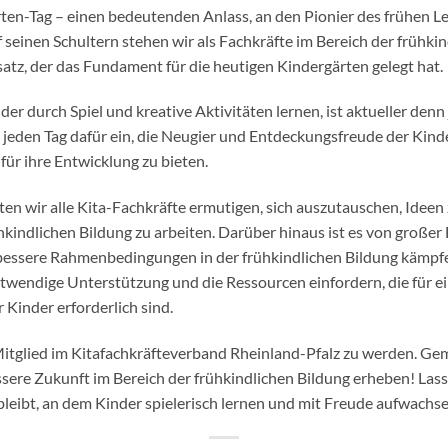
ten-Tag – einen bedeutenden Anlass, an den Pionier des frühen L
 seinen Schultern stehen wir als Fachkräfte im Bereich der frühkin
atz, der das Fundament für die heutigen Kindergärten gelegt hat.
r durch Spiel und kreative Aktivitäten lernen, ist aktueller denn 
 jeden Tag dafür ein, die Neugier und Entdeckungsfreude der Kind
für ihre Entwicklung zu bieten.
en wir alle Kita-Fachkräfte ermutigen, sich auszutauschen, Ideen
kindlichen Bildung zu arbeiten. Darüber hinaus ist es von großer
essere Rahmenbedingungen in der frühkindlichen Bildung kämpfen
wendige Unterstützung und die Ressourcen einfordern, die für ei
Kinder erforderlich sind.
 Mitglied im Kitafachkräfteverband Rheinland-Pfalz zu werden. Ge
ssere Zukunft im Bereich der frühkindlichen Bildung erheben! Las
bleibt, an dem Kinder spielerisch lernen und mit Freude aufwachs