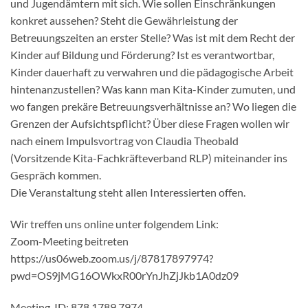
und Jugendämtern mit sich. Wie sollen Einschränkungen
konkret aussehen? Steht die Gewährleistung der
Betreuungszeiten an erster Stelle? Was ist mit dem Recht der
Kinder auf Bildung und Förderung? Ist es verantwortbar,
Kinder dauerhaft zu verwahren und die pädagogische Arbeit
hintenanzustellen? Was kann man Kita-Kinder zumuten, und
wo fangen prekäre Betreuungsverhältnisse an? Wo liegen die
Grenzen der Aufsichtspflicht? Über diese Fragen wollen wir
nach einem Impulsvortrag von Claudia Theobald
(Vorsitzende Kita-Fachkräfteverband RLP) miteinander ins
Gespräch kommen.
Die Veranstaltung steht allen Interessierten offen.
Wir treffen uns online unter folgendem Link:
Zoom-Meeting beitreten
https://us06web.zoom.us/j/87817897974?
pwd=OS9jMG16OWkxR00rYnJhZjJkb1A0dz09
Meeting-ID: 878 1789 7974