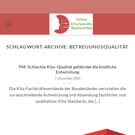
Zum
Inhalt
springen
SCHLAGWORT-ARCHIVE:
BETREUUNGSQUALITÄT
PM: Schlechte Kita- Qualität gefährdet die kindliche
Entwicklung
7. Dezember 2024
Die Kita-Fachkräfteverbände der Bundesländer verurteilen die
voranschreitende Aufweichung und Absenkung fachlicher und
qualitativer Kita-Standards, die [...]