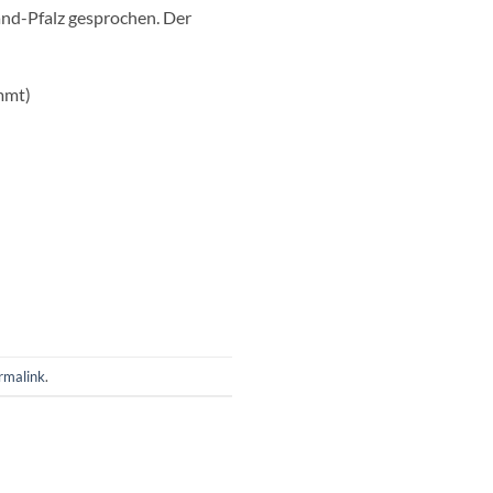
land-Pfalz gesprochen. Der
mmt)
rmalink
.