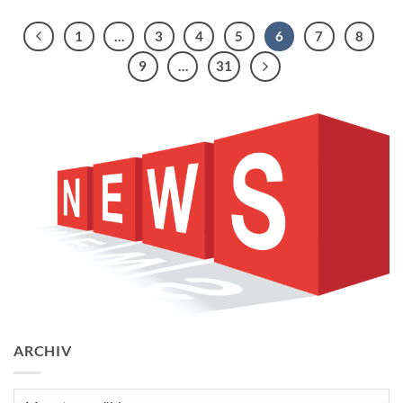
1
…
3
4
5
6
7
8
9
…
31
ARCHIV
Archiv