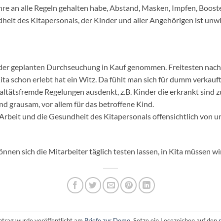
e an alle Regeln gehalten habe, Abstand, Masken, Impfen, Boostern
heit des Kitapersonals, der Kinder und aller Angehörigen ist unwic
der geplanten Durchseuchung in Kauf genommen. Freitesten nach e
Kita schon erlebt hat ein Witz. Da fühlt man sich für dumm verkauft
ealtätsfremde Regelungen ausdenkt, z.B. Kinder die erkrankt sind 
nd grausam, vor allem für das betroffene Kind.
e Arbeit und die Gesundheit des Kitapersonals offensichtlich von 
önnen sich die Mitarbeiter täglich testen lassen, in Kita müssen w
ntrag wurde veröffentlicht am
Briefe zur Demo
. Setze ein Lesezeichen auf den