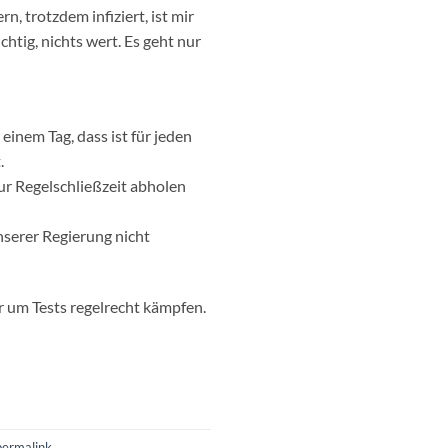
, trotzdem infiziert, ist mir
htig, nichts wert. Es geht nur
inem Tag, dass ist für jeden
.
zur Regelschließzeit abholen
unserer Regierung nicht
ir um Tests regelrecht kämpfen.
permalink
.