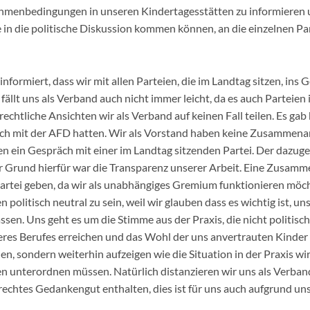
menbedingungen in unseren Kindertagesstätten zu informieren un
 in die politische Diskussion kommen können, an die einzelnen P
nformiert, dass wir mit allen Parteien, die im Landtag sitzen, ins
ällt uns als Verband auch nicht immer leicht, da es auch Parteien 
echtliche Ansichten wir als Verband auf keinen Fall teilen. Es gab
ch mit der AFD hatten. Wir als Vorstand haben keine Zusammena
ten ein Gespräch mit einer im Landtag sitzenden Partei. Der dazuge
er Grund hierfür war die Transparenz unserer Arbeit. Eine Zusamm
Partei geben, da wir als unabhängiges Gremium funktionieren möc
olitisch neutral zu sein, weil wir glauben dass es wichtig ist, un
sen. Uns geht es um die Stimme aus der Praxis, die nicht politisch
es Berufes erreichen und das Wohl der uns anvertrauten Kinder 
n, sondern weiterhin aufzeigen wie die Situation in der Praxis wir
en unterordnen müssen. Natürlich distanzieren wir uns als Verban
e rechtes Gedankengut enthalten, dies ist für uns auch aufgrund un