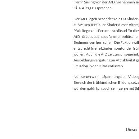
Herrn Sieling von der AfD. Sie nahmen s
KiTa-Alltag zu sprechen.
Der AfD liegen besonders die U3 Kinder 
aufweisen.81% aller Kinder dieser Alters
Pfalz liegen die Personalschlüssel für d
AfD hält das auch aus familienpolitische
Bedingungen herrschen. Die Faktion will
entspricht (siehe Ländermonitor der frü
wollen. Auch die AfD zeigte sich gegenü
Ausbildungsvergütung an Attraktivität g
Situation in den Kitas entlasten.
Nun sehen wir mit Spannung dem Videoge
Bereich der frühkindlichen Bildung setz
würden natürlich auch sehr gerne mit B
Dieser 