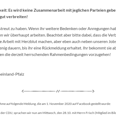
keit: Es wird keine Zusammenarbeit mit jeglichen Parteien gebe
gut verbreiten!
streut zu haben. Wenn ihr weitere Bedenken oder Anregungen habt
 wir überhaupt arbeiten. Beachtet aber bitte dabei, dass die Ver
e Arbeit mit Herzblut machen, aber eben auch neben unseren Jobs 
enig dauern, bis ihr eine Rückmeldung erhaltet. Ihr bekommt sie abe
egen die derzeit herrschenden Rahmenbedingungen vorzugehen!
einland-Pfalz
ahme auf folgende Meldung, die am 1. November 2020 auf Facebook gestellt wurde:
der CDU, sprachen wir nun am Mittwoch, den 28.10. mit Herrn Frisch (Mitglied im Bi