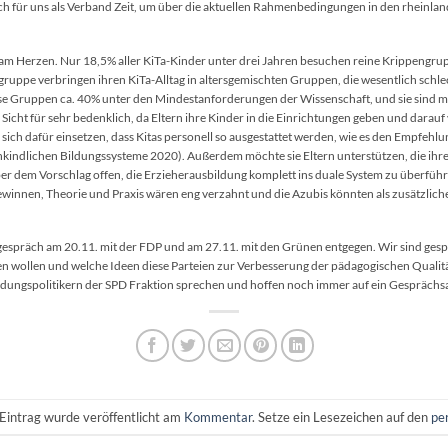
ich für uns als Verband Zeit, um über die aktuellen Rahmenbedingungen in den rheinlan
am Herzen. Nur 18,5% aller KiTa-Kinder unter drei Jahren besuchen reine Krippengrup
gruppe verbringen ihren KiTa-Alltag in altersgemischten Gruppen, die wesentlich schlec
iese Gruppen ca. 40% unter den Mindestanforderungen der Wissenschaft, und sie sind mit 
r Sicht für sehr bedenklich, da Eltern ihre Kinder in die Einrichtungen geben und darauf
 sich dafür einsetzen, dass Kitas personell so ausgestattet werden, wie es den Empfeh
hkindlichen Bildungssysteme 2020). Außerdem möchte sie Eltern unterstützen, die ihr
ber dem Vorschlag offen, die Erzieherausbildung komplett ins duale System zu überfüh
ewinnen, Theorie und Praxis wären eng verzahnt und die Azubis könnten als zusätzlich
spräch am 20.11. mit der FDP und am 27.11. mit den Grünen entgegen. Wir sind gesp
en wollen und welche Ideen diese Parteien zur Verbesserung der pädagogischen Qualit
ildungspolitikern der SPD Fraktion sprechen und hoffen noch immer auf ein Gesprächs
Eintrag wurde veröffentlicht am
Kommentar
. Setze ein Lesezeichen auf den
pe