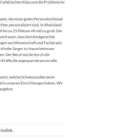
d-pfälzischen Kitas und die Probleme im
pen, die einen guten Personalschlüssel
hter personalisiert sind. In Rheinland-
bis zu 25 Plätzen oft viel zu groß. Die
 vertrauen, dass dort kindgerechte
lungen aus Wissenschaft und Fachpraxis
e Kinder länger zu Hause betreuen
ren. Der Beruf würde durch die
e Kräfte die angespannte personelle
annt, welche Schwerpunkte sie im
ät in unseren Einrichtungen haben. Wir
angebot.
rmalink
.