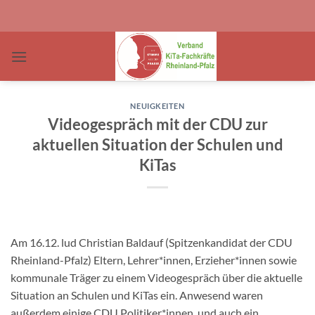
Zum
Inhalt
springen
NEUIGKEITEN
Videogespräch mit der CDU zur
aktuellen Situation der Schulen und
KiTas
Am 16.12. lud Christian Baldauf (Spitzenkandidat der CDU
Rheinland-Pfalz) Eltern, Lehrer*innen, Erzieher*innen sowie
kommunale Träger zu einem Videogespräch über die aktuelle
Situation an Schulen und KiTas ein. Anwesend waren
außerdem einige CDU Politiker*innen, und auch ein