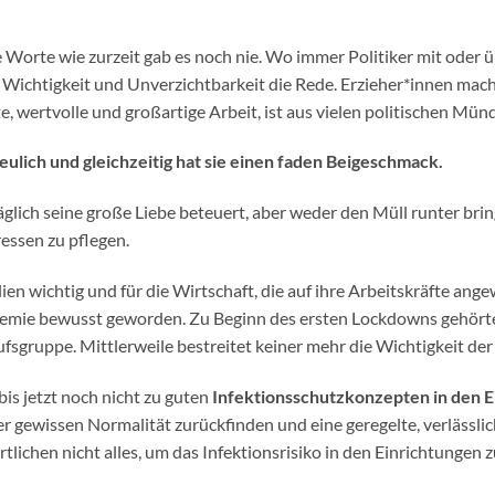
Worte wie zurzeit gab es noch nie. Wo immer Politiker mit oder ü
r Wichtigkeit und Unverzichtbarkeit die Rede. Erzieher*innen ma
, wertvolle und großartige Arbeit, ist aus vielen politischen Mün
eulich und gleichzeitig hat sie einen faden Beigeschmack.
äglich seine große Liebe beteuert, aber weder den Müll runter bringt
ssen zu pflegen.
ien wichtig und für die Wirtschaft, die auf ihre Arbeitskräfte ange
demie bewusst geworden. Zu Beginn des ersten Lockdowns gehörte
fsgruppe. Mittlerweile bestreitet keiner mehr die Wichtigkeit de
bis jetzt noch nicht zu guten
Infektionsschutzkonzepten in den E
ner gewissen Normalität zurückfinden und eine geregelte, verlässl
ichen nicht alles, um das Infektionsrisiko in den Einrichtungen 