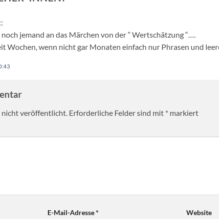
:
h noch jemand an das Märchen von der ” Wertschätzung “….
seit Wochen, wenn nicht gar Monaten einfach nur Phrasen und le
0:43
mentar
nicht veröffentlicht.
Erforderliche Felder sind mit
*
markiert
E-Mail-Adresse
*
Website