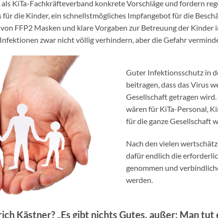
als KiTa-Fachkräfteverband konkrete Vorschläge und fordern rege
für die Kinder, ein schnellstmögliches Impfangebot für die Beschäft
von FFP2 Masken und klare Vorgaben zur Betreuung der Kinder in f
nfektionen zwar nicht völlig verhindern, aber die Gefahr vermind
Guter Infektionsschutz in 
beitragen, dass das Virus w
Gesellschaft getragen wird.
wären für KiTa-Personal, Ki
für die ganze Gesellschaft w
Nach den vielen wertschät
dafür endlich die erforderl
genommen und verbindliche
werden.
ich Kästner? „Es gibt nichts Gutes, außer: Man tut 