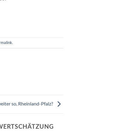
rmalink
.
eiter so, Rheinland-Pfalz?
R WERTSCHÄTZUNG