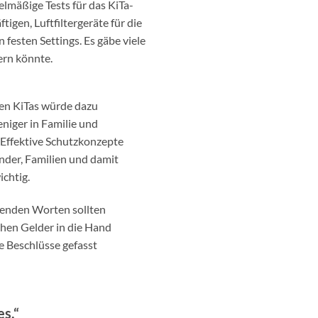
lmäßige Tests für das KiTa-
igen, Luftfiltergeräte für die
esten Settings. Es gäbe viele
ern könnte.
den KiTas würde dazu
eniger in Familie und
 Effektive Schutzkonzepte
nder, Familien und damit
ichtig.
zenden Worten sollten
ichen Gelder in die Hand
 Beschlüsse gefasst
es.“