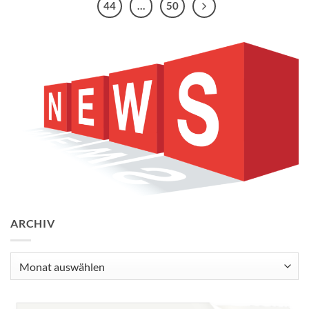
44
…
50
ARCHIV
Archiv